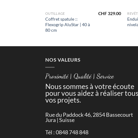
+
+
CHF
59.00
CHF
329.00
OUTILLAGE
REVÊT
CD
Coffret spatule ::
Endui
00 pcs
Flexogrip AluStar | 40 à
nivel
80 cm
NOS VALEURS
Proximité | Qualité | Service
Nous sommes à votre écoute
pour vous aidez à réaliser tou
vos projets.
Rue du Paddock 46, 2854 Bassecourt
Jura | Suisse
Tél : 0848 748 848