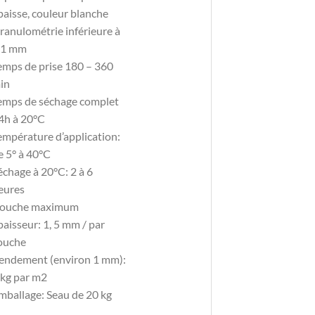
paisse, couleur blanche
ranulométrie inférieure à
,1 mm
emps de prise 180 – 360
in
emps de séchage complet
4h à 20°C
empérature d’application:
e 5° à 40°C
́chage à 20°C: 2 à 6
eures
ouche maximum
́paisseur: 1, 5 mm / par
ouche
endement (environ 1 mm):
 kg par m2
mballage: Seau de 20 kg