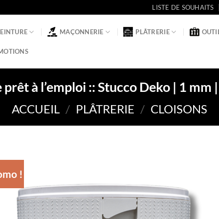
LISTE DE SOUHAITS
PEINTURE
MAÇONNERIE
PLÂTRERIE
OUTI
MOTIONS
 prêt à l’emploi :: Stucco Deko | 1 mm 
ACCUEIL
/
PLÂTRERIE
/
CLOISONS
omo !
Ajou
à la li
de
souha