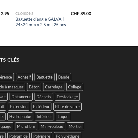
+
2.95
CHF
89.00
CLOISONS
Baguette d’angle GALVA |
24×24 mm x 2.5 m | 25 pcs
TS CLÉS
érence
Adhésif
Baguette
Bande
de à masquer
Béton
Carrelage
Collage
alt
Distanceur
Déchets
Déstockage
uit
Extension
Extérieur
Fibre de verre
ts
Hydrophobe
Intérieur
Laque
quage
Microfibre
Mini-rouleau
Mortier
tre
Polyamide
Polymere
Polyuréthane