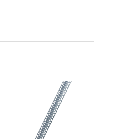
ter
Ajouter
iste
à la liste
de
its
souhaits