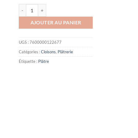
quantité de Plâtre prêt à l'emploi :: Stucco Deko | 1 mm | 20 kg
AJOUTER AU PANIER
UGS :
7600000122677
Catégories :
Cloisons
,
Plâtrerie
Étiquette :
Plâtre