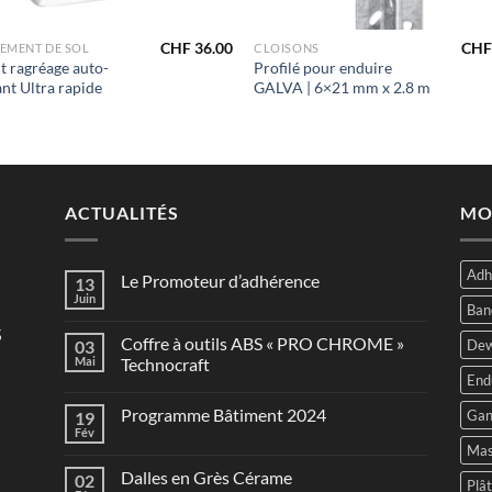
+
CHF
36.00
CHF
EMENT DE SOL
CLOISONS
t ragréage auto-
Profilé pour enduire
ant Ultra rapide
GALVA | 6×21 mm x 2.8 m
ACTUALITÉS
MO
Adh
Le Promoteur d’adhérence
13
Juin
Ban
s
Coffre à outils ABS « PRO CHROME »
03
Dew
Mai
Technocraft
End
Programme Bâtiment 2024
Gan
19
Fév
Mas
Dalles en Grès Cérame
02
Plâ