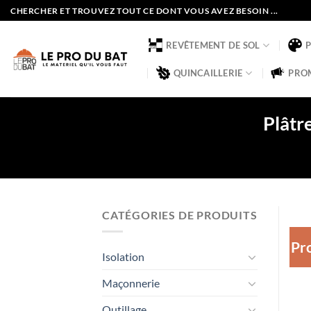
Passer
CHERCHER ET TROUVEZ TOUT CE DONT VOUS AVEZ BESOIN ...
au
contenu
REVÊTEMENT DE SOL
QUINCAILLERIE
PRO
Plâtre
CATÉGORIES DE PRODUITS
Pr
Isolation
Maçonnerie
Outillage