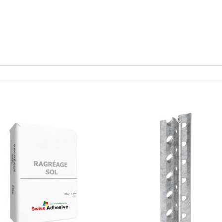
Ajouter
Ajou
à la liste
à la l
de
de
souhaits
souha