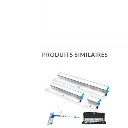
PRODUITS SIMILAIRES
Ajouter
Ajouter
à la liste
à la liste
de
de
souhaits
souhaits