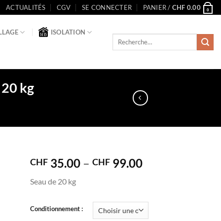
ACTUALITÉS
CGV
SE CONNECTER
PANIER /
CHF
0.00
0
LLAGE
ISOLATION
Recherche
pour :
| 20 kg
35.00
–
99.00
CHF
CHF
ter
Seau de 20 kg
ste
Alternative:
its
Conditionnement :