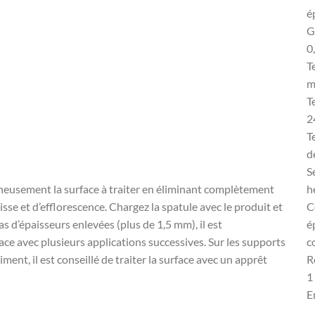
é
G
0
T
m
T
2
T
d
Se
h
eusement la surface à traiter en éliminant complètement
C
raisse et d’efflorescence. Chargez la spatule avec le produit et
e
as d’épaisseurs enlevées (plus de 1,5 mm), il est
c
ce avec plusieurs applications successives. Sur les supports
R
ent, il est conseillé de traiter la surface avec un apprêt
1
E