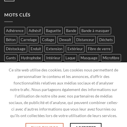
MOTS CLÉS
Adhérence
Adhésif
Baguette
Bande
Bande à masquer
Béton
Carrelage
Collage
Dewalt
Distanceur
Déchets
Déstockage
Enduit
Extension
Extérieur
Fibre de verre
Gants
Hydrophobe
Intérieur
Laque
Masquage
Microfibre
Mini-rouleau
Mortier
Plâtre
Polyamide
Polymere
Ce site web utilise des cookies. Les cookies nous permettent de
Polyuréthane
Raccord
Ruban
Réhausseur
Sagex
SPC
personnaliser le contenu et les annonces, d'offrir des
fonctionnalités relatives aux médias sociaux et d'analyser
Stanley
Suspension
Vis
Visseuse
notre trafic. Nous partageons également des informations sur
l'utilisation de notre site avec nos partenaires de médias
sociaux, de publicité et d'analyse, qui peuvent combiner celles-
ci avec d'autres informations que vous leur avez fournies ou
qu'ils ont collectées lors de votre utilisation de leurs services.
LISTE DE SOUHAITS
ACTUALITÉS
CGV