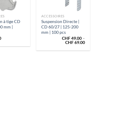
+
RES
ACCESSOIRES
n à tige CD
Suspension Directe |
00 mm |
CD 60/27 | 125-200
mm | 100 pcs
0
CHF
49.00
–
CHF
69.00