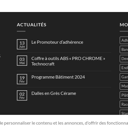
ACTUALITÉS
MO
Adh
Le Promoteur d’adhérence
13
Juin
Ban
s
Coffre à outils ABS « PRO CHROME »
03
Dew
Mai
Technocraft
End
Programme Bâtiment 2024
Gan
19
Fév
Mas
Dalles en Grès Cérame
02
Plâ
Fév
Rac
Sta
e personnaliser le contenu et les annonces, d'offrir des fonctionna