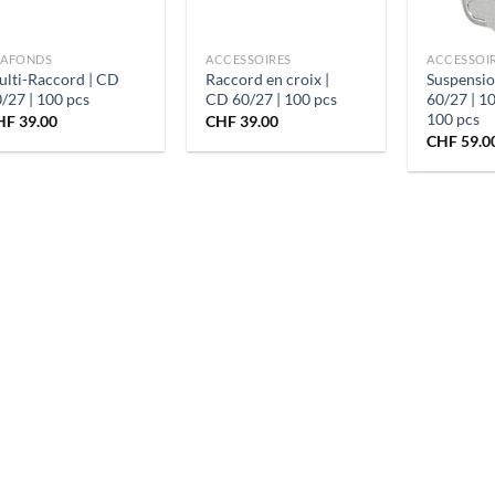
+
+
LAFONDS
ACCESSOIRES
ACCESSOI
lti-Raccord | CD
Raccord en croix |
Suspensio
/27 | 100 pcs
CD 60/27 | 100 pcs
60/27 | 1
100 pcs
HF
39.00
CHF
39.00
CHF
59.0