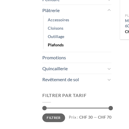
+
Plâtrerie
P
Accessoires
Mu
60
Cloisons
C
Outillage
Plafonds
Promotions
Quincaillerie
Revêtement de sol
FILTRER PAR TARIF
Prix
Prix
Prix :
CHF 30
—
CHF 70
FILTRER
min
max