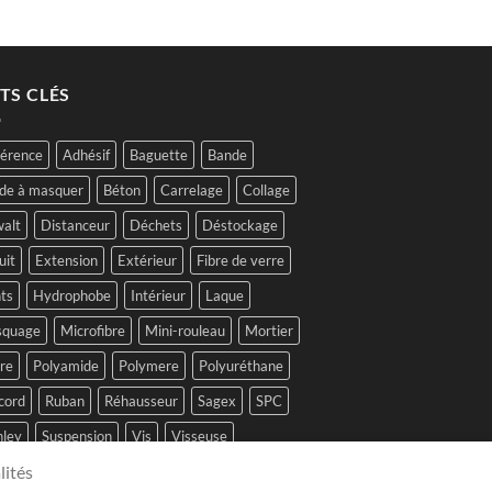
TS CLÉS
érence
Adhésif
Baguette
Bande
de à masquer
Béton
Carrelage
Collage
alt
Distanceur
Déchets
Déstockage
uit
Extension
Extérieur
Fibre de verre
ts
Hydrophobe
Intérieur
Laque
quage
Microfibre
Mini-rouleau
Mortier
tre
Polyamide
Polymere
Polyuréthane
cord
Ruban
Réhausseur
Sagex
SPC
nley
Suspension
Vis
Visseuse
lités