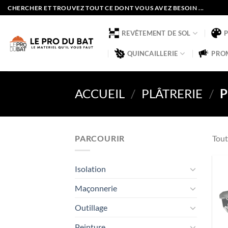
Passer
CHERCHER ET TROUVEZ TOUT CE DONT VOUS AVEZ BESOIN ...
au
contenu
REVÊTEMENT DE SOL
QUINCAILLERIE
PRO
ACCUEIL
/
PLÂTRERIE
/
P
PARCOURIR
Tout
Isolation
Maçonnerie
Outillage
Peinture