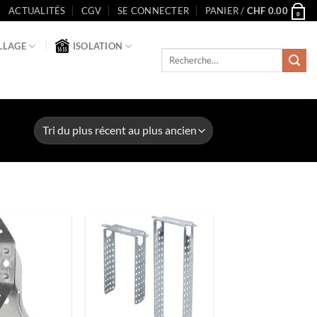
ACTUALITÉS
CGV
SE CONNECTER
PANIER /
CHF
0.00
0
LLAGE
ISOLATION
Recherche
pour :
Ajouter
Ajouter
à la liste
à la liste
de
de
souhaits
souhaits