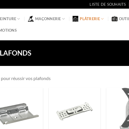
LISTE DE SOUHAITS
PEINTURE
MAÇONNERIE
PLÂTRERIE
OUTI
MOTIONS
LAFONDS
 pour réussir vos plafonds
Ajouter
Ajouter
à la liste
à la liste
de
de
souhaits
souhaits