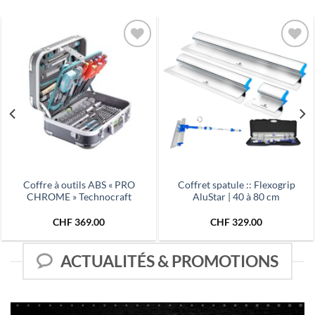
Ajouter
Ajouter
à la liste
à la liste
de
de
souhaits
souhaits
Coffre à outils ABS « PRO
Coffret spatule :: Flexogrip
CHROME » Technocraft
AluStar | 40 à 80 cm
CHF
369.00
CHF
329.00
ACTUALITÉS & PROMOTIONS