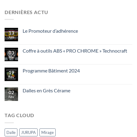
DERNIÈRES ACTU
Le Promoteur d’adhérence
13
Juin
Coffre à outils ABS « PRO CHROME » Technocraft
03
Mai
Programme Bâtiment 2024
19
Fév
Dalles en Grès Cérame
02
Fév
TAG CLOUD
Dalle
JURUPA
Mirage