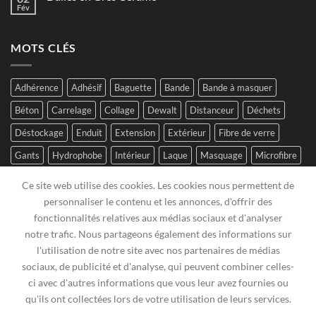
Fév
MOTS CLÉS
Adhérence
Adhésif
Baguette
Bande
Bande à masquer
Béton
Carrelage
Collage
Dewalt
Distanceur
Déchets
Déstockage
Enduit
Extension
Extérieur
Fibre de verre
Gants
Hydrophobe
Intérieur
Laque
Masquage
Microfibre
Mini-rouleau
Mortier
Plâtre
Polyamide
Polymere
Ce site web utilise des cookies. Les cookies nous permettent de
Polyuréthane
Raccord
Ruban
Réhausseur
Sagex
SPC
personnaliser le contenu et les annonces, d'offrir des
fonctionnalités relatives aux médias sociaux et d'analyser
Stanley
Suspension
Vis
Visseuse
notre trafic. Nous partageons également des informations sur
l'utilisation de notre site avec nos partenaires de médias
sociaux, de publicité et d'analyse, qui peuvent combiner celles-
ci avec d'autres informations que vous leur avez fournies ou
qu'ils ont collectées lors de votre utilisation de leurs services.
LISTE DE SOUHAITS
ACTUALITÉS
CGV