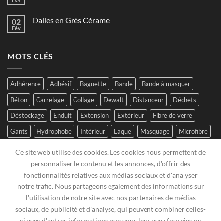
Dalles en Grès Cérame
02
Fév
MOTS CLÉS
Adhérence
Adhésif
Baguette
Bande
Bande à masquer
Béton
Carrelage
Collage
Dewalt
Distanceur
Déchets
Déstockage
Enduit
Extension
Extérieur
Fibre de verre
Gants
Hydrophobe
Intérieur
Laque
Masquage
Microfibre
Mini-rouleau
Mortier
Plâtre
Polyamide
Polymere
Ce site web utilise des cookies. Les cookies nous permettent de
Polyuréthane
Raccord
Ruban
Réhausseur
Sagex
SPC
personnaliser le contenu et les annonces, d'offrir des
fonctionnalités relatives aux médias sociaux et d'analyser
Stanley
Suspension
Vis
Visseuse
notre trafic. Nous partageons également des informations sur
l'utilisation de notre site avec nos partenaires de médias
sociaux, de publicité et d'analyse, qui peuvent combiner celles-
ci avec d'autres informations que vous leur avez fournies ou