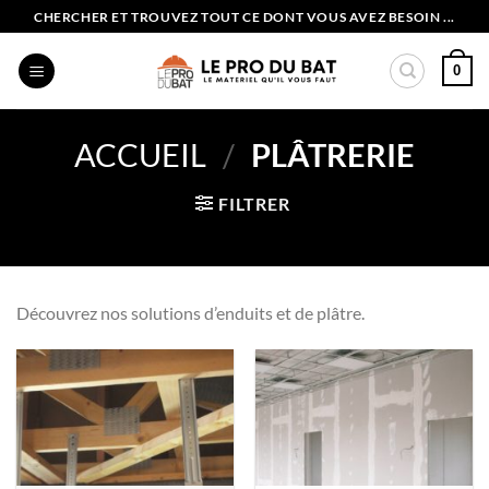
Passer
CHERCHER ET TROUVEZ TOUT CE DONT VOUS AVEZ BESOIN ...
au
contenu
0
ACCUEIL
/
PLÂTRERIE
FILTRER
Découvrez nos solutions d’enduits et de plâtre.