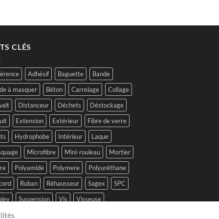
TS CLÉS
érence
Adhésif
Baguette
Bande
de à masquer
Béton
Carrelage
Collage
alt
Distanceur
Déchets
Déstockage
uit
Extension
Extérieur
Fibre de verre
ts
Hydrophobe
Intérieur
Laque
quage
Microfibre
Mini-rouleau
Mortier
tre
Polyamide
Polymere
Polyuréthane
cord
Ruban
Réhausseur
Sagex
SPC
nley
Suspension
Vis
Visseuse
lités