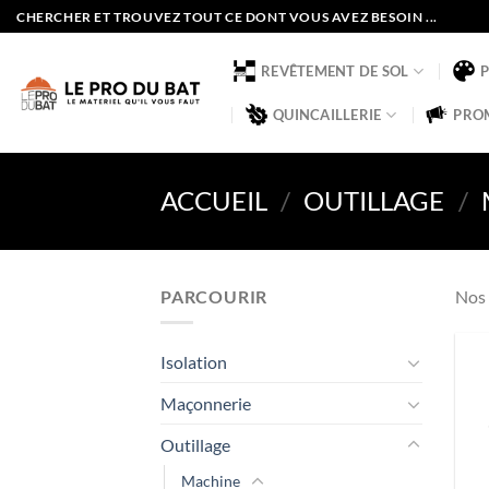
Passer
CHERCHER ET TROUVEZ TOUT CE DONT VOUS AVEZ BESOIN ...
au
contenu
REVÊTEMENT DE SOL
QUINCAILLERIE
PRO
ACCUEIL
/
OUTILLAGE
/
PARCOURIR
Nos 
Isolation
Maçonnerie
Outillage
Machine