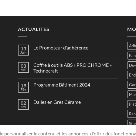
ACTUALITÉS
MO
Adh
Le Promoteur d’adhérence
13
Juin
Ban
s
Coffre à outils ABS « PRO CHROME »
03
Dew
Mai
Technocraft
End
Programme Bâtiment 2024
Gan
19
Fév
Mas
Dalles en Grès Cérame
02
Plâ
Fév
Rac
Sta
e personnaliser le contenu et les annonces, d'offrir des fonctionna