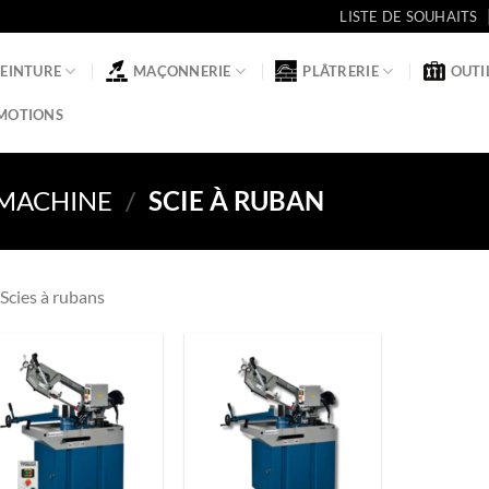
LISTE DE SOUHAITS
PEINTURE
MAÇONNERIE
PLÂTRERIE
OUTI
MOTIONS
MACHINE
/
SCIE À RUBAN
Scies à rubans
Ajouter
Ajouter
à la liste
à la liste
de
de
souhaits
souhaits