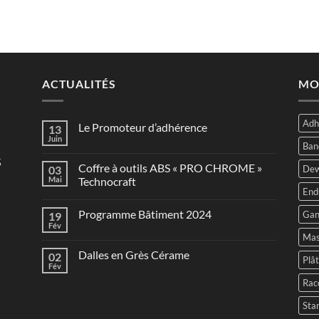
était
CHF 
ACTUALITÉS
MO
Adh
Le Promoteur d’adhérence
13
Juin
Ban
s
Coffre à outils ABS « PRO CHROME »
03
Dew
Mai
Technocraft
End
Programme Bâtiment 2024
Gan
19
Fév
Mas
Dalles en Grès Cérame
02
Plâ
Fév
Rac
Sta