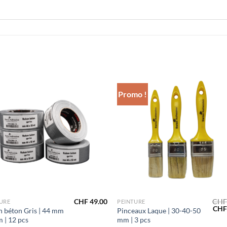
Promo !
Ajouter
Ajou
à la liste
à la l
de
de
souhaits
souha
+
CHF
49.00
CHF
URE
PEINTURE
Le
CHF
 béton Gris | 44 mm
Pinceaux Laque | 30-40-50
prix
m | 12 pcs
mm | 3 pcs
initi