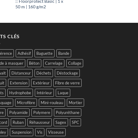
:: Floorprotect Basic | 1 x
 :
est :
9.95.
CHF 5.95.
50 m | 160 g/m2
TS CLÉS
érence
Adhésif
Baguette
Bande
de à masquer
Béton
Carrelage
Collage
alt
Distanceur
Déchets
Déstockage
uit
Extension
Extérieur
Fibre de verre
ts
Hydrophobe
Intérieur
Laque
quage
Microfibre
Mini-rouleau
Mortier
tre
Polyamide
Polymere
Polyuréthane
cord
Ruban
Réhausseur
Sagex
SPC
nley
Suspension
Vis
Visseuse