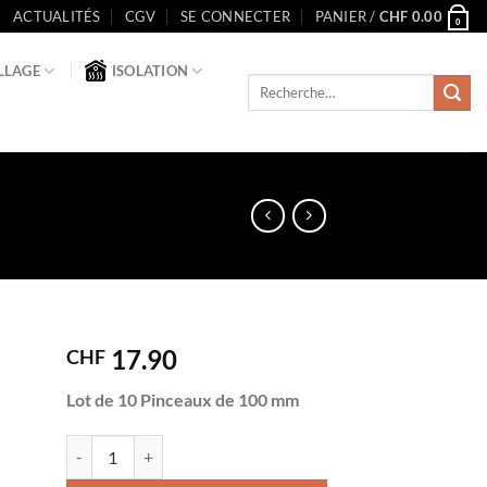
ACTUALITÉS
CGV
SE CONNECTER
PANIER /
CHF
0.00
0
LLAGE
ISOLATION
Recherche
pour :
17.90
CHF
ter
Lot de 10 Pinceaux de 100 mm
ste
quantité de Pinceaux | 100 mm | 10 pcs
Alternative:
its