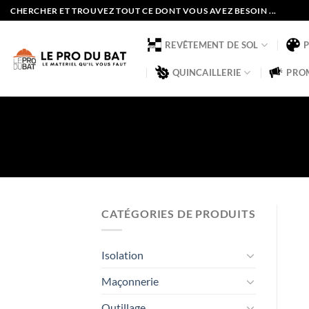
Passer
CHERCHER ET TROUVEZ TOUT CE DONT VOUS AVEZ BESOIN ...
au
contenu
REVÊTEMENT DE SOL
QUINCAILLERIE
PRO
CATÉGORIES DE PRODUITS
Isolation
Maçonnerie
Outillage