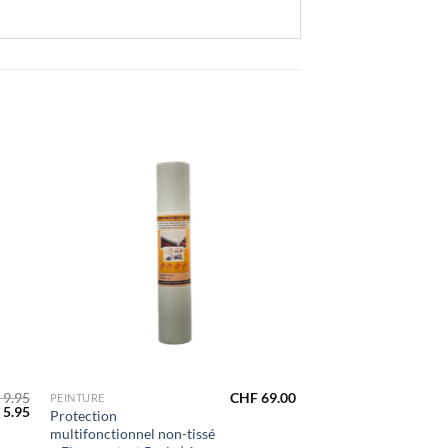
ter
Ajouter
iste
à la liste
de
its
souhaits
+
9.95
CHF
69.00
PEINTURE
Le
5.95
Protection
prix
multifonctionnel non-tissé
al
actuel