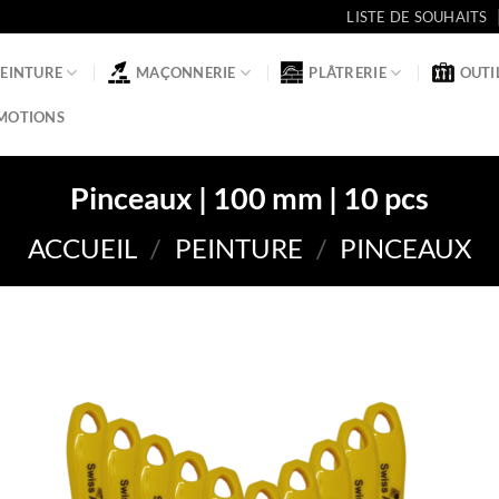
LISTE DE SOUHAITS
PEINTURE
MAÇONNERIE
PLÂTRERIE
OUTI
MOTIONS
Pinceaux | 100 mm | 10 pcs
ACCUEIL
/
PEINTURE
/
PINCEAUX
Ajou
à la li
de
souha