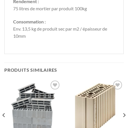
Rendement :
75 litres de mortier par produit 100kg
Consommation :
Env. 13,5 kg de produit sec par m2 / épaisseur de
10mm
PRODUITS SIMILAIRES
Ajouter
Ajouter
à la liste
à la liste
de
de
souhaits
souhaits