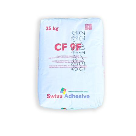
à la liste
de
souhaits